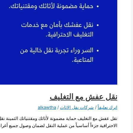
نقل عفش مع التغليف
اترك تعليقاً
/
شركات نقل الاثاث
/
alkawtha
نقل عفش مع التغليف حماية مضمونة لأثاثك ومقتنياتك الثمينة نقل
الاحترافية جزءاً أساسياً من عملية النقل لضمان وصول جميع أغر