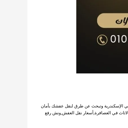
نت في الإسكندرية وتبحث عن طرق لنقل عفشك بأمان
 الاثاث في العصافرة,أسعار نقل العفش,ونش رفع